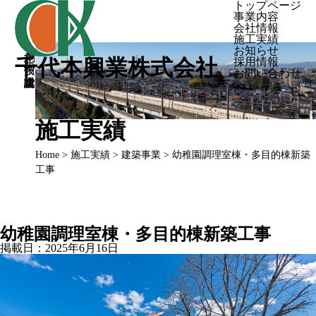
トップページ
事業内容
会社情報
施工実績
創意と技術の総合建設業
お知らせ
千代本興業株式会社
採用情報
お問い合わせ
施工実績
Home
>
施工実績
>
建築事業
> 幼稚園調理室棟・多目的棟新築
工事
幼稚園調理室棟・多目的棟新築工事
掲載日：
2025年6月16日