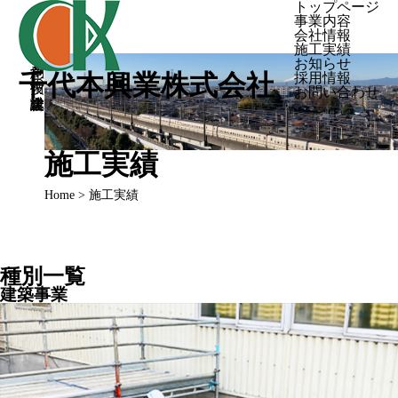
トップページ
事業内容
会社情報
施工実績
創意と技術の総合建設業
お知らせ
千代本興業株式会社
採用情報
お問い合わせ
施工実績
Home
> 施工実績
種別一覧
建築事業