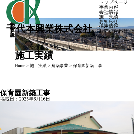
トップページ
事業内容
会社情報
施工実績
創意と技術の総合建設業
お知らせ
千代本興業株式会社
採用情報
お問い合わせ
施工実績
Home
>
施工実績
>
建築事業
> 保育園新築工事
保育園新築工事
掲載日：
2025年6月16日